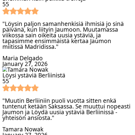
5
5
"Löysin paljon samanhenkisiä ihmisiä jo sinä
päivänä, kun liityin Jaumoon. Muutamassa
viikossa sain oikeita uusia ystäviä, ja
tapasimme ensimmäistä kertaa Jaumon
miitissä Madridissa."
Maria Delgado
January 27, 2026
Löysi ystäviä Berliinistä
5
5
"Muutin Berliiniin puoli vuotta sitten enkä
tuntenut ketään Saksassa. Se muuttui nopeasti
Jaumon ja Löydä uusia ystäviä Berliinissä -
yhteisön ansiosta."
Tamara Nowak