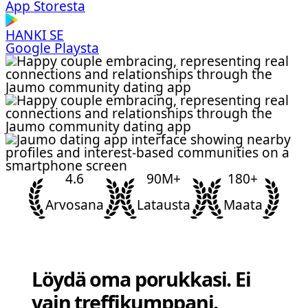
App Storesta
HANKI SE
Google Playsta
4.6
90M+
180+
Arvosana
Latausta
Maata
Löydä oma porukkasi. Ei
vain treffikumppani.