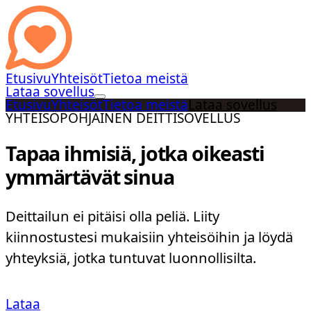
Etusivu
Yhteisöt
Tietoa meistä
Lataa sovellus
Etusivu
Yhteisöt
Tietoa meistä
Lataa sovellus
YHTEISÖPOHJAINEN DEITTISOVELLUS
Tapaa ihmisiä, jotka oikeasti
ymmärtävät sinua
Deittailun ei pitäisi olla peliä. Liity
kiinnostustesi mukaisiin yhteisöihin ja löydä
yhteyksiä, jotka tuntuvat luonnollisilta.
Lataa