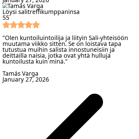
January 27, 2026
Löysi salitreffikumppaninsa
5
5
"Olen kuntoiluintoilija ja liityin Sali-yhteisöön
muutama viikko sitten. Se on loistava tapa
tutustua muihin salista innostuneisiin ja
deittailla naisia, jotka ovat yhtä hulluja
kuntoilusta kuin minä."
Tamás Varga
January 27, 2026